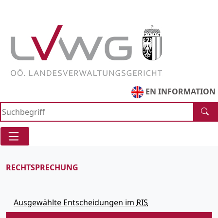
Zur
Zum
Direkt
Suche
Navigationsmenue
zum
springen
springen
Inhaltsbereich
Accesskey
Accesskey
[1]
[2]
springen
Accesskey
[3]
EN INFORMATION
RECHTSPRECHUNG
Ausgewählte Entscheidungen im
RIS