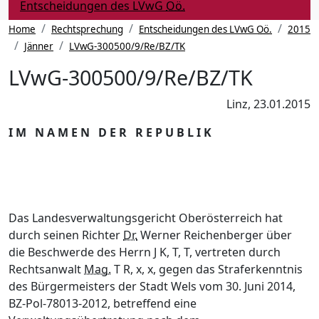
(Aktuelle
Entscheidungen des LVwG
Oö.
Seite)
Home
Rechtsprechung
Entscheidungen des LVwG
Oö.
2015
Jänner
LVwG-300500/9/Re/BZ/TK
LVwG-300500/9/Re/BZ/TK
Linz, 23.01.2015
I M N A M E N D E R R E P U B L I K
Das Landesverwaltungsgericht Oberösterreich hat
durch seinen Richter
Dr.
Werner Reichenberger über
die Beschwerde des Herrn J K, T, T, vertreten durch
Rechtsanwalt
Mag.
T R, x, x, gegen das Straferkenntnis
des Bürgermeisters der Stadt Wels vom 30. Juni 2014,
BZ-Pol-78013-2012, betreffend eine