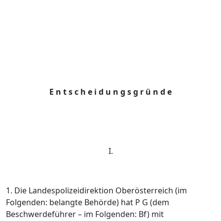
E n t s c h e i d u n g s g r ü n d e
I.
1. Die Landespolizeidirektion Oberösterreich (im
Folgenden: belangte Behörde) hat P G (dem
Beschwerdeführer – im Folgenden: Bf) mit