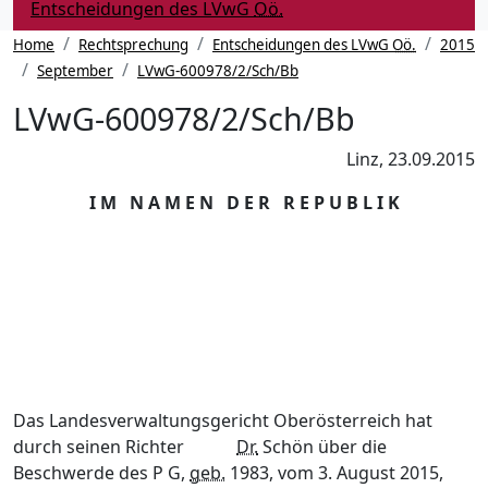
(Aktuelle
Entscheidungen des LVwG
Oö.
Seite)
Home
Rechtsprechung
Entscheidungen des LVwG
Oö.
2015
September
LVwG-600978/2/Sch/Bb
LVwG-600978/2/Sch/Bb
Linz, 23.09.2015
I M N A M E N D E R R E P U B L I K
Das Landesverwaltungsgericht Oberösterreich hat
durch seinen Richter
Dr.
Schön
über die
Beschwerde des P G,
geb.
1983, vom 3. August 2015,