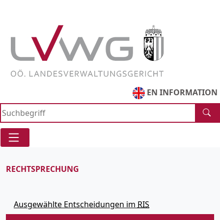
Zur
Zum
Direkt
Suche
Navigationsmenue
zum
springen
springen
Inhaltsbereich
Accesskey
Accesskey
[1]
[2]
springen
Accesskey
[3]
EN INFORMATION
RECHTSPRECHUNG
Ausgewählte Entscheidungen im
RIS