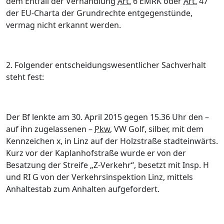
dem Entfall der Verhandlung
Art.
6 EMRK oder
Art.
47
der EU-Charta der Grundrechte entgegenstünde,
vermag nicht erkannt werden.
2. Folgender entscheidungswesentlicher Sachverhalt
steht fest:
Der Bf lenkte am 30. April 2015 gegen 15.36 Uhr den –
auf ihn zugelassenen –
Pkw
, VW Golf, silber, mit dem
Kennzeichen x, in Linz auf der Holzstraße stadteinwärts.
Kurz vor der Kaplanhofstraße wurde er von der
Besatzung der Streife „Z-Verkehr“, besetzt mit Insp. H
und RI G von der Verkehrsinspektion Linz, mittels
Anhaltestab zum Anhalten aufgefordert.