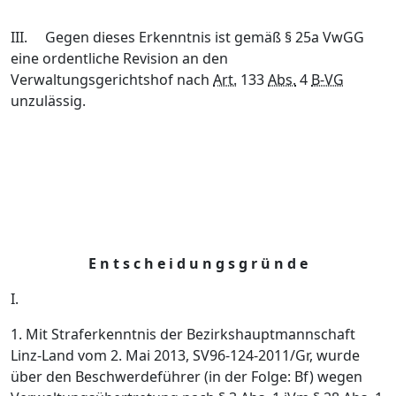
III.
Gegen dieses Erkenntnis ist gemäß § 25a VwGG
eine ordentliche Revision an den
Verwaltungsgerichtshof nach
Art.
133
Abs.
4
B-VG
unzulässig.
E n t s c h e i d u n g s g r ü n d e
I.
1. Mit Straferkenntnis der Bezirkshauptmannschaft
Linz-Land vom 2. Mai 2013, SV96-124-2011/Gr, wurde
über den Beschwerdeführer (in der Folge: Bf) wegen