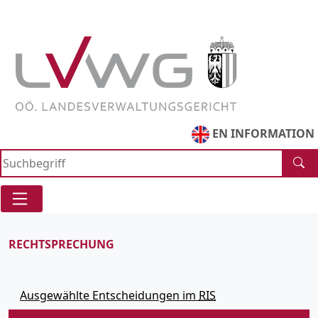
Zur
Zum
Direkt
Suche
Navigationsmenue
zum
springen
springen
Inhaltsbereich
Accesskey
Accesskey
[1]
[2]
springen
Accesskey
[3]
EN INFORMATION
RECHTSPRECHUNG
Ausgewählte Entscheidungen im
RIS