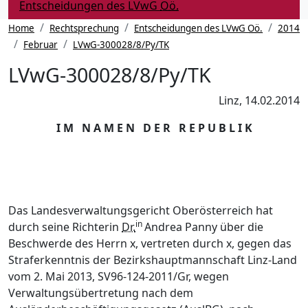
(Aktuelle
Entscheidungen des LVwG
Oö.
Seite)
Home
Rechtsprechung
Entscheidungen des LVwG
Oö.
2014
Februar
LVwG-300028/8/Py/TK
LVwG-300028/8/Py/TK
Linz, 14.02.2014
I M N A M E N D E R R E P U B L I K
Das Landesverwaltungsgericht Oberösterreich hat
in
durch seine Richterin
Dr.
Andrea Panny über die
Beschwerde des Herrn x, vertreten durch x, gegen das
Straferkenntnis der Bezirkshauptmannschaft Linz-Land
vom 2. Mai 2013, SV96-124-2011/Gr, wegen
Verwaltungsübertretung nach dem