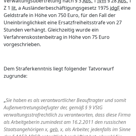
Verwaltungsübertretung nach § 3
Abs.
1
iVm
§ 28
Abs.
1
Z 1
lit.
a Ausländerbeschäftigungsgesetz 1975
idgF
eine
Geldstrafe in Höhe von 750 Euro, für den Fall der
Uneinbringlichkeit eine Ersatzfreiheitsstrafe von 27
Stunden verhängt. Gleichzeitig wurde ein
Verfahrenskostenbeitrag in Höhe von 75 Euro
vorgeschrieben.
Dem Straferkenntnis liegt folgender Tatvorwurf
zugrunde:
„
Sie haben es als verantwortlicher Beauftragter und somit
Außenvertretungsbefugter der, gemäß § 9 VStG
verwaltungsstrafrechtlich zu verantworten, dass diese Firma
als Arbeitgeberin zumindest am 16.2.2011 den russischen
Staatsangehörigen x,
geb.
x, als Arbeiter, jedenfalls im Sinne