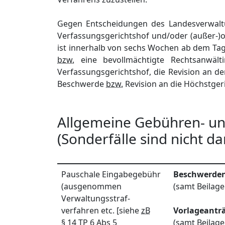
Gegen Entscheidungen des Landesverwalt
Verfassungsgerichtshof und/oder (außer-)
ist innerhalb von sechs Wochen ab dem Tag
bzw.
eine bevollmächtigte Rechtsanwält
Verfassungsgerichtshof, die Revision an d
Beschwerde
bzw.
Revision an die Höchstgeri
Allgemeine Gebühren- u
(Sonderfälle sind nicht da
Pauschale Eingabegebühr
Beschwerde
(aus­genommen
(samt Beilage
Verwaltungs­straf­
verfahren etc. [siehe
zB
Vorlageantr
§ 14 TP 6 Abs 5
(samt Beilag