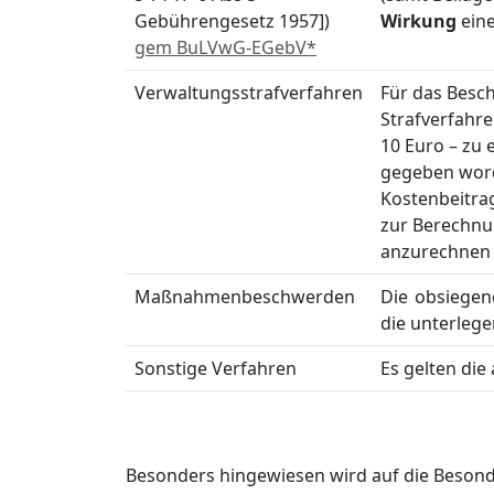
Gebührengesetz 1957])
Wirkung
ein
gem BuLVwG-EGebV*
Verwaltungsstrafverfahren
Für das Besch
Strafverfahr
10 Euro – zu 
gegeben worde
Kostenbeitra
zur Berechnun
anzurechnen 
Maßnahmenbeschwerden
Die obsiegen
die unterleg
Sonstige Verfahren
Es gelten di
Besonders hingewiesen wird auf die Beson