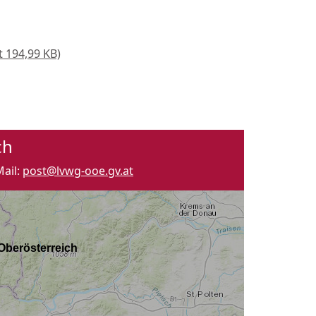
 194,99 KB)
ch
Mail
:
post@lvwg-ooe.gv.at