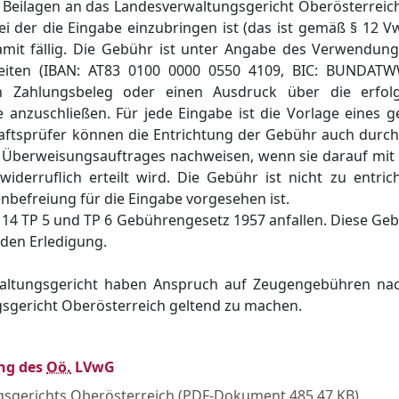
Beilagen an das Landesverwaltungsgericht Oberösterreich 
bei der die Eingabe einzubringen ist (das ist gemäß § 12 
mit fällig. Die Gebühr ist unter Angabe des Verwendun
gkeiten (IBAN: AT83 0100 0000 0550 4109, BIC: BUNDAT
n Zahlungsbeleg oder einen Ausdruck über die erfolg
 anzuschließen. Für jede Eingabe ist die Vorlage eines g
aftsprüfer können die Entrichtung der Gebühr auch durch 
n Überweisungsauftrages nachweisen, wenn sie darauf mit 
derruflich erteilt wird. Die Gebühr ist nicht zu entri
befreiung für die Eingabe vorgesehen ist.
4 TP 5 und TP 6 Gebührengesetz 1957 anfallen. Diese Geb
den Erledigung.
altungsgericht haben Anspruch auf Zeugengebühren na
sgericht Oberösterreich geltend zu machen.
ng des
Oö.
LVwG
sgerichts Oberösterreich
(
PDF
-Dokument 485,47 KB)