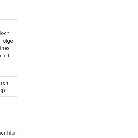
doch
 Folge
eines
n ist
urch
g)
her
hier
.