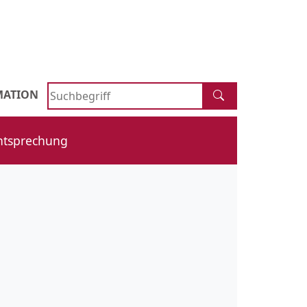
Schnellsuche
MATION
htsprechung