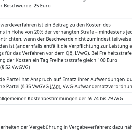
er Beschwerde: 25 Euro
werdeverfahren ist ein Beitrag zu den Kosten des
ens in Höhe von 20% der verhängten Strafe – mindestens je
entrichten, wenn der Beschwerde nicht zumindest teilweise
n ist (andernfalls entfällt die Verpflichtung zur Leistung 
gs für das Verfahren vor dem
Oö.
LVwG). Bei Freiheitsstrafe
g der Kosten ein Tag Freiheitsstrafe gleich 100 Euro
(§ 52 VwGVG)
de Partei hat Anspruch auf Ersatz ihrer Aufwendungen d
ene Partei (§ 35 VwGVG
i.V.m.
VwG-Aufwandersatzverordnun
e allgemeinen Kostenbestimmungen der §§ 74 bis 79 AVG
derheiten der Vergebührung in Vergabeverfahren; dazu nä